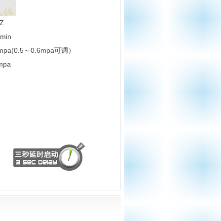
Z
min
6mpa(0.5～0.6mpa可调）
mpa